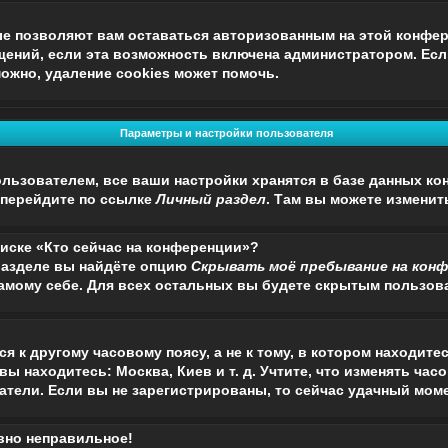
ые позволяют вам оставаться авторизованным на этой конфер
щений, если эта возможность включена администратором. Ес
ожно, удаление cookies может помочь.
Параметры и настройки пользователя
льзователем, все ваши настройки хранятся в базе данных ко
 перейдите по ссылке
Личный раздел
. Там вы можете изменит
писке «Кто сейчас на конференции»?
разделе вы найдёте опцию
Скрывать моё пребывание на кон
амому себе. Для всех остальных вы будете скрытым пользов
 к другому часовому поясу, а не к тому, в котором находите
вы находитесь: Москва, Киев и т. д. Учтите, что изменять час
тели. Если вы не зарегистрированы, то сейчас удачный моме
авно неправильное!