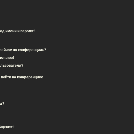
од имени и пароля?
 сейчас на конференции»?
вильное!
ользователя?
т войти на конференцию!
та?
общения?