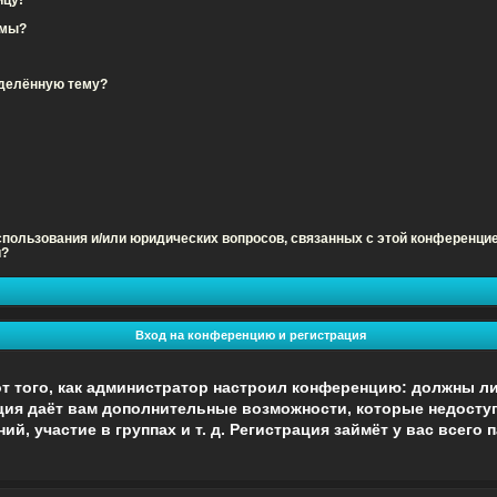
емы?
еделённую тему?
использования и/или юридических вопросов, связанных с этой конференци
и?
Вход на конференцию и регистрация
 от того, как администратор настроил конференцию: должны 
рация даёт вам дополнительные возможности, которые недост
й, участие в группах и т. д. Регистрация займёт у вас всего