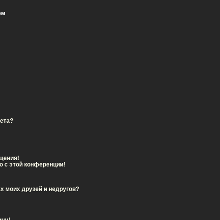
ем
вета?
щения!
о с этой конференции!
х моих друзей и недругов?
ицу!