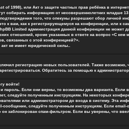
 Act of 1998), или Акт о защите частных прав ребёнка в интерне
гут собирать информацию от несовершеннолетних младше 13 л
 подтверждения того, что опекуны разрешают сбор личной 
 это к вам, как к регистрирующемуся на конференции, или к 
 phpBB Limited администрация данной конференции не может 
ких отношений, кроме указанных в ответе на вопрос «С кем 
в, связанных с этой конференцией?».
 акт не имеет юридической силы.
.
лючил регистрацию новых пользователей. Также возможно, ч
зарегистрироваться. Обратитесь за помощью к администрато
огу войти!
и пароль. Если они верны, то возможны два варианта. Если 
 лет, следуйте полученным инструкциям. На некоторых конфер
вателями или администратором до входа в систему. Эта инф
l-сообщение, следуйте полученным инструкциям. Если email-с
о он заблокирован спам-фильтром. Если вы уверены, что вве