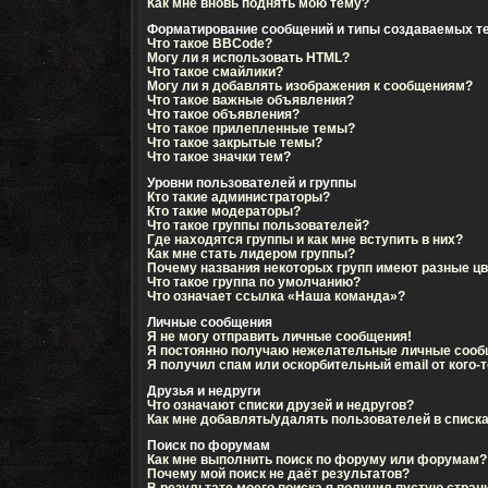
Как мне вновь поднять мою тему?
Форматирование сообщений и типы создаваемых т
Что такое BBCode?
Могу ли я использовать HTML?
Что такое смайлики?
Могу ли я добавлять изображения к сообщениям?
Что такое важные объявления?
Что такое объявления?
Что такое прилепленные темы?
Что такое закрытые темы?
Что такое значки тем?
Уровни пользователей и группы
Кто такие администраторы?
Кто такие модераторы?
Что такое группы пользователей?
Где находятся группы и как мне вступить в них?
Как мне стать лидером группы?
Почему названия некоторых групп имеют разные ц
Что такое группа по умолчанию?
Что означает ссылка «Наша команда»?
Личные сообщения
Я не могу отправить личные сообщения!
Я постоянно получаю нежелательные личные сооб
Я получил спам или оскорбительный email от кого-т
Друзья и недруги
Что означают списки друзей и недругов?
Как мне добавлять/удалять пользователей в списка
Поиск по форумам
Как мне выполнить поиск по форуму или форумам?
Почему мой поиск не даёт результатов?
В результате моего поиска я получил пустую стран