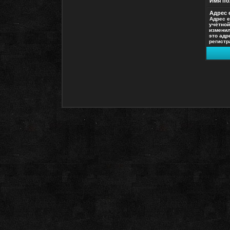
Имя по
Адрес e
Адрес e
учётной
изменил
это адр
регистр