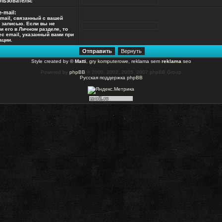
льзователя:
-mail:
mail, связанный с вашей
 записью. Если вы не
и его в Личном разделе, то
ес email, указанный вами при
ации.
Style created by ©
Matti
,
gry komputerowe
, reklama sem
reklama
seo
Powered by
phpBB
© 2000, 2002, 2005, 2007 phpBB Group
Русская поддержка phpBB