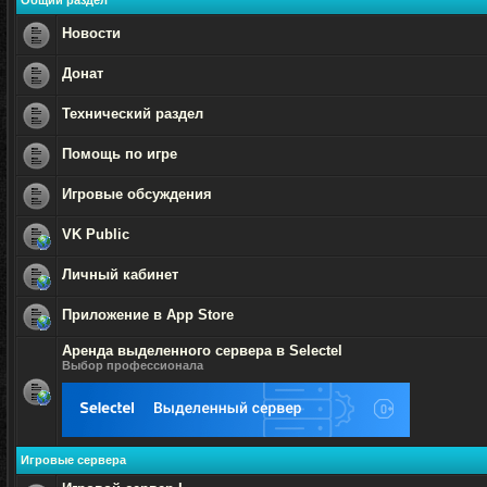
Общий раздел
Новости
Нет
непрочитанных
Донат
сообщений
Нет
непрочитанных
Технический раздел
сообщений
Нет
непрочитанных
Помощь по игре
сообщений
Нет
непрочитанных
Игровые обсуждения
сообщений
Нет
непрочитанных
VK Public
сообщений
Нет
непрочитанных
Личный кабинет
сообщений
Нет
непрочитанных
Приложение в App Store
сообщений
Нет
Аренда выделенного сервера в Selectel
непрочитанных
сообщений
Выбор профессионала
Нет
непрочитанных
сообщений
Игровые сервера