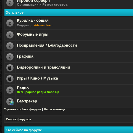
Игровой сервер I
Организации и Рынок сервера
Нет
непрочитанных
Остальное
сообщений
Курилка - общая
Модератор:
Admins Team
Нет
непрочитанных
Форумные игры
сообщений
Нет
непрочитанных
Поздравления / Благодарности
сообщений
Нет
непрочитанных
Графика
сообщений
Нет
непрочитанных
Видеоролики и трансляции
сообщений
Форум
закрыт
Игры / Кино / Музыка
Форум
Радио
закрыт
Легендарное радио Noob-Rp
Нет
непрочитанных
Баг-трекер
сообщений
Нет
Удалить cookies форума
|
Наша команда
непрочитанных
сообщений
Список форумов
Кто сейчас на форуме