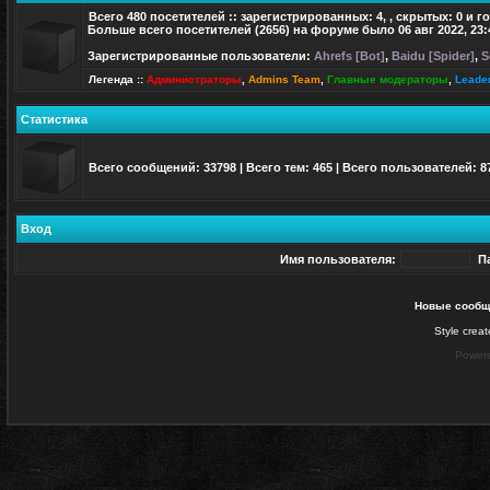
Всего
480
посетителей :: зарегистрированных: 4, , скрытых: 0 и г
Больше всего посетителей (
2656
) на форуме было 06 авг 2022, 23:
Зарегистрированные пользователи:
Ahrefs [Bot]
,
Baidu [Spider]
,
S
Легенда ::
Администраторы
,
Admins Team
,
Главные модераторы
,
Leade
Статистика
Всего сообщений:
33798
| Всего тем:
465
| Всего пользователей:
8
Вход
Имя пользователя:
П
Новые сообщ
Style crea
Power