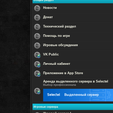
Общий раздел
Новости
Нет
непрочитанных
Донат
сообщений
Нет
непрочитанных
Технический раздел
сообщений
Нет
непрочитанных
Помощь по игре
сообщений
Нет
непрочитанных
Игровые обсуждения
сообщений
Нет
непрочитанных
VK Public
сообщений
Нет
непрочитанных
Личный кабинет
сообщений
Нет
непрочитанных
Приложение в App Store
сообщений
Нет
Аренда выделенного сервера в Selectel
непрочитанных
сообщений
Выбор профессионала
Нет
непрочитанных
сообщений
Игровые сервера