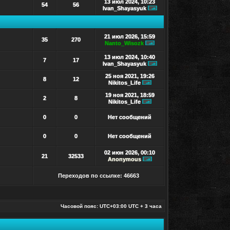
13 июл 2024, 10:23
54
56
Ivan_Shayasyuk
Перейти к последнему с
21 июл 2026, 15:59
35
270
Nanto_Wisozk
Перейти к последнему с
13 июл 2024, 10:40
7
17
Ivan_Shayasyuk
Перейти к последнему с
25 ноя 2021, 19:26
8
12
Nikitos_Life
Перейти к последнему со
19 ноя 2021, 18:59
2
8
Nikitos_Life
Перейти к последнему со
0
0
Нет сообщений
0
0
Нет сообщений
02 июн 2026, 00:10
21
32533
Anonymous
Перейти к последнему со
Переходов по ссылке: 46663
Часовой пояс: UTC+03:00 UTC + 3 часа