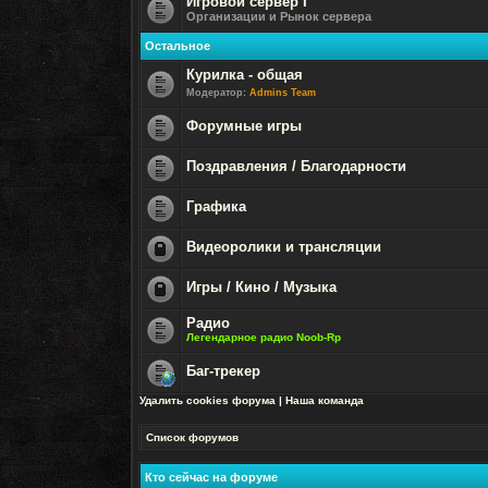
Игровой сервер I
Организации и Рынок сервера
Нет
непрочитанных
Остальное
сообщений
Курилка - общая
Модератор:
Admins Team
Нет
непрочитанных
Форумные игры
сообщений
Нет
непрочитанных
Поздравления / Благодарности
сообщений
Нет
непрочитанных
Графика
сообщений
Нет
непрочитанных
Видеоролики и трансляции
сообщений
Форум
закрыт
Игры / Кино / Музыка
Форум
Радио
закрыт
Легендарное радио Noob-Rp
Нет
непрочитанных
Баг-трекер
сообщений
Нет
Удалить cookies форума
|
Наша команда
непрочитанных
сообщений
Список форумов
Кто сейчас на форуме