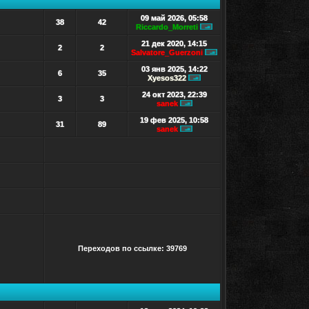
09 май 2026, 05:58
38
42
Riccardo_Morreti
Перейти к последнему 
21 дек 2020, 14:15
2
2
Salvatore_Guerzoni
Перейти к последнему
03 янв 2025, 14:22
6
35
Xyesos322
Перейти к последнему соо
24 окт 2023, 22:39
3
3
sanek
Перейти к последнему сообщ
19 фев 2025, 10:58
31
89
sanek
Перейти к последнему сообщ
Переходов по ссылке: 39769