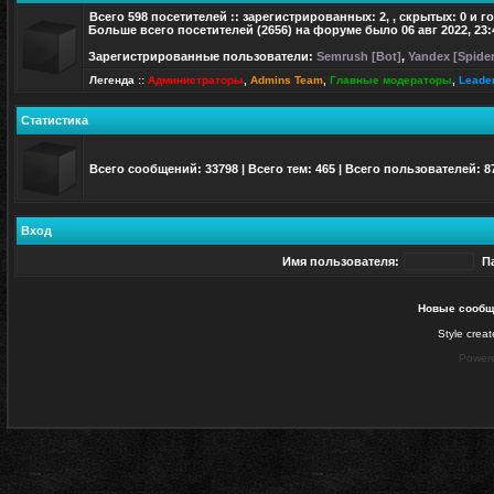
Всего
598
посетителей :: зарегистрированных: 2, , скрытых: 0 и г
Больше всего посетителей (
2656
) на форуме было 06 авг 2022, 23:
Зарегистрированные пользователи:
Semrush [Bot]
,
Yandex [Spider
Легенда ::
Администраторы
,
Admins Team
,
Главные модераторы
,
Leade
Статистика
Всего сообщений:
33798
| Всего тем:
465
| Всего пользователей:
8
Вход
Имя пользователя:
П
Новые сообщ
Style crea
Power