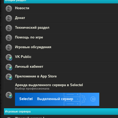
Общий раздел
Новости
Нет
непрочитанных
Донат
сообщений
Нет
непрочитанных
Технический раздел
сообщений
Нет
непрочитанных
Помощь по игре
сообщений
Нет
непрочитанных
Игровые обсуждения
сообщений
Нет
непрочитанных
VK Public
сообщений
Нет
непрочитанных
Личный кабинет
сообщений
Нет
непрочитанных
Приложение в App Store
сообщений
Нет
Аренда выделенного сервера в Selectel
непрочитанных
сообщений
Выбор профессионала
Нет
непрочитанных
сообщений
Игровые сервера