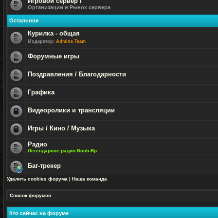
Игровой сервер I
Организации и Рынок сервера
Нет
непрочитанных
Остальное
сообщений
Курилка - общая
Модератор:
Admins Team
Нет
непрочитанных
Форумные игры
сообщений
Нет
непрочитанных
Поздравления / Благодарности
сообщений
Нет
непрочитанных
Графика
сообщений
Нет
непрочитанных
Видеоролики и трансляции
сообщений
Форум
закрыт
Игры / Кино / Музыка
Форум
Радио
закрыт
Легендарное радио Noob-Rp
Нет
непрочитанных
Баг-трекер
сообщений
Нет
Удалить cookies форума
|
Наша команда
непрочитанных
сообщений
Список форумов
Кто сейчас на форуме