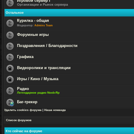
Игровой сервер I
Организации и Рынок сервера
Нет
непрочитанных
Остальное
сообщений
Курилка - общая
Модератор:
Admins Team
Нет
непрочитанных
Форумные игры
сообщений
Нет
непрочитанных
Поздравления / Благодарности
сообщений
Нет
непрочитанных
Графика
сообщений
Нет
непрочитанных
Видеоролики и трансляции
сообщений
Форум
закрыт
Игры / Кино / Музыка
Форум
Радио
закрыт
Легендарное радио Noob-Rp
Нет
непрочитанных
Баг-трекер
сообщений
Нет
Удалить cookies форума
|
Наша команда
непрочитанных
сообщений
Список форумов
Кто сейчас на форуме