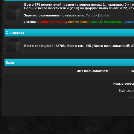
Всего
670
посетителей :: зарегистрированных: 1, , скрытых: 0 и г
Больше всего посетителей (
2656
) на форуме было 06 авг 2022, 23:
Зарегистрированные пользователи:
Yandex [Spider]
Легенда ::
Администраторы
,
Admins Team
,
Главные модераторы
,
Leade
Статистика
Всего сообщений:
33798
| Всего тем:
465
| Всего пользователей:
8
Вход
Имя пользователя:
П
Новые сообщ
Style crea
Power