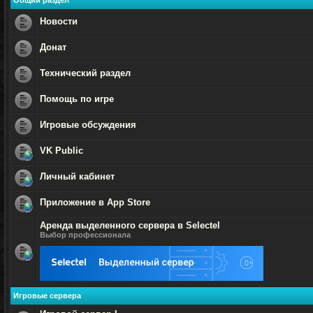
Общий раздел
Новости
Нет
непрочитанных
Донат
сообщений
Нет
непрочитанных
Технический раздел
сообщений
Нет
непрочитанных
Помощь по игре
сообщений
Нет
непрочитанных
Игровые обсуждения
сообщений
Нет
непрочитанных
VK Public
сообщений
Нет
непрочитанных
Личный кабинет
сообщений
Нет
непрочитанных
Приложение в App Store
сообщений
Нет
Аренда выделенного сервера в Selectel
непрочитанных
сообщений
Выбор профессионала
Нет
непрочитанных
сообщений
Игровые сервера