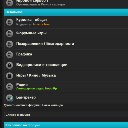
Игровой сервер I
Организации и Рынок сервера
Нет
непрочитанных
Остальное
сообщений
Курилка - общая
Модератор:
Admins Team
Нет
непрочитанных
Форумные игры
сообщений
Нет
непрочитанных
Поздравления / Благодарности
сообщений
Нет
непрочитанных
Графика
сообщений
Нет
непрочитанных
Видеоролики и трансляции
сообщений
Форум
закрыт
Игры / Кино / Музыка
Форум
Радио
закрыт
Легендарное радио Noob-Rp
Нет
непрочитанных
Баг-трекер
сообщений
Нет
Удалить cookies форума
|
Наша команда
непрочитанных
сообщений
Список форумов
Кто сейчас на форуме