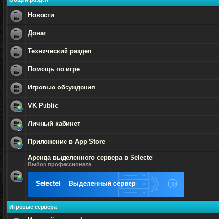
Общий раздел
Новости
Нет
непрочитанных
Донат
сообщений
Нет
непрочитанных
Технический раздел
сообщений
Нет
непрочитанных
Помощь по игре
сообщений
Нет
непрочитанных
Игровые обсуждения
сообщений
Нет
непрочитанных
VK Public
сообщений
Нет
непрочитанных
Личный кабинет
сообщений
Нет
непрочитанных
Приложение в App Store
сообщений
Нет
Аренда выделенного сервера в Selectel
непрочитанных
сообщений
Выбор профессионала
Нет
непрочитанных
сообщений
Игровые сервера