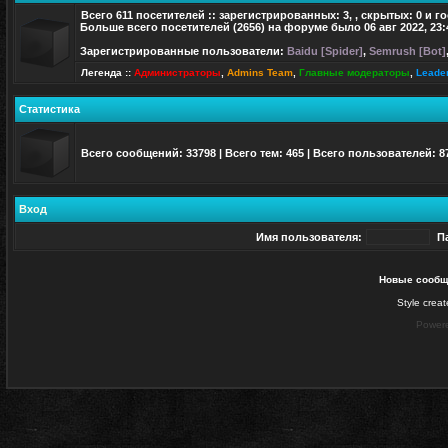
Всего
611
посетителей :: зарегистрированных: 3, , скрытых: 0 и г
Больше всего посетителей (
2656
) на форуме было 06 авг 2022, 23:
Зарегистрированные пользователи:
Baidu [Spider]
,
Semrush [Bot]
Легенда ::
Администраторы
,
Admins Team
,
Главные модераторы
,
Leade
Статистика
Всего сообщений:
33798
| Всего тем:
465
| Всего пользователей:
8
Вход
Имя пользователя:
П
Новые сообщ
Style crea
Power