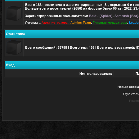
Всего
183
посетителя :: зарегистрированных: 3, , скрытых: 0 и го
Больше всего посетителей (
2656
) на форуме было 06 авг 2022, 23:
Зарегистрированные пользователи:
Baidu [Spider]
,
Semrush [Bot]
Легенда ::
Администраторы
,
Admins Team
,
Главные модераторы
,
Leade
Статистика
Всего сообщений:
33798
| Всего тем:
465
| Всего пользователей:
8
Вход
Имя пользователя:
П
Новые сообщ
Style crea
Power