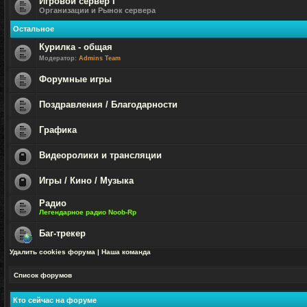
Игровой сервер I
Организации и Рынок сервера
Нет
непрочитанных
Остальное
сообщений
Курилка - общая
Модератор:
Admins Team
Нет
непрочитанных
Форумные игры
сообщений
Нет
непрочитанных
Поздравления / Благодарности
сообщений
Нет
непрочитанных
Графика
сообщений
Нет
непрочитанных
Видеоролики и трансляции
сообщений
Форум
закрыт
Игры / Кино / Музыка
Форум
Радио
закрыт
Легендарное радио Noob-Rp
Нет
непрочитанных
Баг-трекер
сообщений
Нет
Удалить cookies форума
|
Наша команда
непрочитанных
сообщений
Список форумов
Кто сейчас на форуме