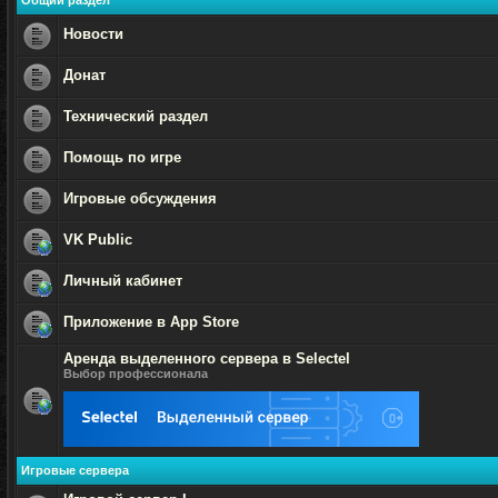
Общий раздел
Новости
Нет
непрочитанных
Донат
сообщений
Нет
непрочитанных
Технический раздел
сообщений
Нет
непрочитанных
Помощь по игре
сообщений
Нет
непрочитанных
Игровые обсуждения
сообщений
Нет
непрочитанных
VK Public
сообщений
Нет
непрочитанных
Личный кабинет
сообщений
Нет
непрочитанных
Приложение в App Store
сообщений
Нет
Аренда выделенного сервера в Selectel
непрочитанных
сообщений
Выбор профессионала
Нет
непрочитанных
сообщений
Игровые сервера