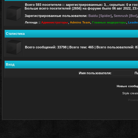
Всего
593
посетителя :: зарегистрированных: 3, , скрытых: 0 и го
Больше всего посетителей (
2656
) на форуме было 06 авг 2022, 23:
Зарегистрированные пользователи:
Baidu [Spider]
,
Semrush [Bot]
Легенда ::
Администраторы
,
Admins Team
,
Главные модераторы
,
Leade
Статистика
Всего сообщений:
33798
| Всего тем:
465
| Всего пользователей:
8
Вход
Имя пользователя:
П
Новые сообщ
Style crea
Power