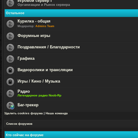
Игровой сервер I
Организации и Рынок сервера
Нет
непрочитанных
Остальное
сообщений
Курилка - общая
Модератор:
Admins Team
Нет
непрочитанных
Форумные игры
сообщений
Нет
непрочитанных
Поздравления / Благодарности
сообщений
Нет
непрочитанных
Графика
сообщений
Нет
непрочитанных
Видеоролики и трансляции
сообщений
Форум
закрыт
Игры / Кино / Музыка
Форум
Радио
закрыт
Легендарное радио Noob-Rp
Нет
непрочитанных
Баг-трекер
сообщений
Нет
Удалить cookies форума
|
Наша команда
непрочитанных
сообщений
Список форумов
Кто сейчас на форуме