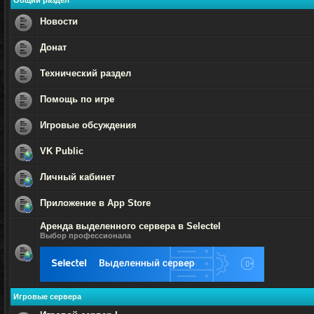
Общий раздел
Новости
Нет
непрочитанных
Донат
сообщений
Нет
непрочитанных
Технический раздел
сообщений
Нет
непрочитанных
Помощь по игре
сообщений
Нет
непрочитанных
Игровые обсуждения
сообщений
Нет
непрочитанных
VK Public
сообщений
Нет
непрочитанных
Личный кабинет
сообщений
Нет
непрочитанных
Приложение в App Store
сообщений
Нет
Аренда выделенного сервера в Selectel
непрочитанных
сообщений
Выбор профессионала
Нет
непрочитанных
сообщений
Игровые сервера