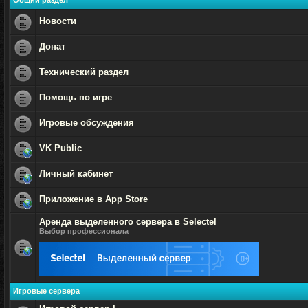
Общий раздел
Новости
Нет
непрочитанных
Донат
сообщений
Нет
непрочитанных
Технический раздел
сообщений
Нет
непрочитанных
Помощь по игре
сообщений
Нет
непрочитанных
Игровые обсуждения
сообщений
Нет
непрочитанных
VK Public
сообщений
Нет
непрочитанных
Личный кабинет
сообщений
Нет
непрочитанных
Приложение в App Store
сообщений
Нет
Аренда выделенного сервера в Selectel
непрочитанных
сообщений
Выбор профессионала
Нет
непрочитанных
сообщений
Игровые сервера