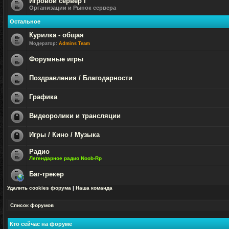
Игровой сервер I
Организации и Рынок сервера
Нет
непрочитанных
Остальное
сообщений
Курилка - общая
Модератор:
Admins Team
Нет
непрочитанных
Форумные игры
сообщений
Нет
непрочитанных
Поздравления / Благодарности
сообщений
Нет
непрочитанных
Графика
сообщений
Нет
непрочитанных
Видеоролики и трансляции
сообщений
Форум
закрыт
Игры / Кино / Музыка
Форум
Радио
закрыт
Легендарное радио Noob-Rp
Нет
непрочитанных
Баг-трекер
сообщений
Нет
Удалить cookies форума
|
Наша команда
непрочитанных
сообщений
Список форумов
Кто сейчас на форуме