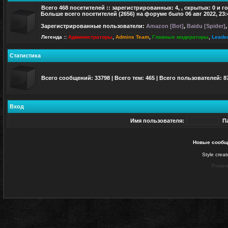
Всего
468
посетителей :: зарегистрированных: 4, , скрытых: 0 и г
Больше всего посетителей (
2656
) на форуме было 06 авг 2022, 23:
Зарегистрированные пользователи:
Amazon [Bot]
,
Baidu [Spider]
Легенда ::
Администраторы
,
Admins Team
,
Главные модераторы
,
Leade
Статистика
Всего сообщений:
33798
| Всего тем:
465
| Всего пользователей:
8
Вход
Имя пользователя:
П
Новые сообщ
Style crea
Power