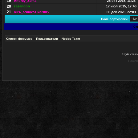
19
Andrey_Zema
25 окт 2015, 11:23
20
zazanoob
17 июл 2015, 17:46
21
KirA_aNimeSHka2005
06 дек 2020, 22:03
Поле сортировки:
Ст
Список форумов
»
Пользователи
»
Noobs Team
Style crea
Power