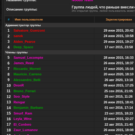
Noobs Team
Название группы:
Группа людей, что раньше внесли 
Описание группы:
Это открытая группа, любой пользователь может
#
Имя пользователя
Зарегистрирован
Администратор группы
1
Salvatore_Guerzoni
29 июн 2015, 20:42
2
sanek
24 июн 2015, 10:58
3
Aiden_Pearce
29 июн 2015, 19:27
4
Deep_Space
17 окт 2015, 23:58
Члены группы
5
Samuel_Lecompte
28 июн 2015, 16:33
6
James_Reed
26 июн 2015, 18:37
7
Riccardo_Morreti
17 июл 2020, 15:16
8
Mauricio_Carreno
20 июл 2020, 18:10
9
Alessandro_Belli
26 авг 2020, 13:18
10
DronR
09 июл 2015, 17:25
11
Bruno_Ferrari
25 сен 2016, 21:05
12
Soo_Style
25 окт 2015, 11:26
13
Rengar
26 июн 2015, 18:41
14
Benjamin_Barbaro
01 окт 2016, 17:14
15
Smurf_Ram
23 окт 2015, 18:23
16
Leyla_Winx
10 июл 2015, 22:27
17
El_Cordero
22 авг 2015, 21:40
18
Zaur_Lumanov
26 июн 2015, 18:08