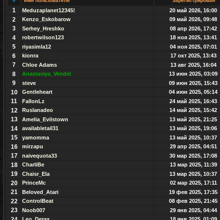
#
Имя пользователя
Зарегистрирован
1
Meduzaplanet12345!
20 май 2026, 16:00
2
Kenzo_Eskobarow
09 май 2026, 09:48
3
Serhey_Hreshko
08 апр 2026, 17:42
4
robertwilson123
18 ноя 2025, 13:41
5
riyasimla12
04 ноя 2025, 07:01
6
kionra
17 окт 2025, 13:43
7
Chloe Adams
13 авг 2025, 16:04
8
Anastasiya_Vendet
13 июн 2025, 03:09
9
steve
09 июн 2025, 15:43
10
Gentleheart
04 июн 2025, 05:14
11
FallonLz
24 май 2025, 16:43
12
Ruslanadeo
14 май 2025, 15:42
13
Amelia_Evilstown
13 май 2025, 21:25
14
availabletail31
13 май 2025, 19:06
15
yamomma
13 май 2025, 10:37
16
mirzapu
29 апр 2025, 04:51
17
naivequota33
30 мар 2025, 17:08
18
CharliBe
13 мар 2025, 11:39
19
Chaisr_Ela
13 мар 2025, 10:37
20
PrinceMc
02 мар 2025, 17:11
21
Beloved_Atari
19 фев 2025, 17:35
22
ControlBeat
08 фев 2025, 21:45
23
Noob007
29 янв 2025, 04:44
24
Leo_Derax
18 янв 2025, 01:09