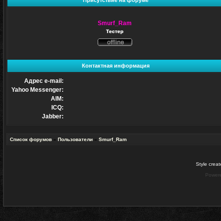
Присутствие на форуме
Smurf_Ram
Тестер
Не
в
сети
Контактная информация
Адрес e-mail:
Yahoo Messenger:
AIM:
ICQ:
Jabber:
Список форумов
»
Пользователи
»
Smurf_Ram
Style crea
Power