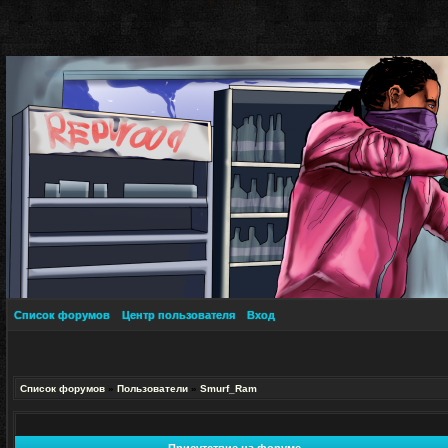
Список форумов
Центр пользователя
Вход
Список форумов
»
Пользователи
»
Smurf_Ram