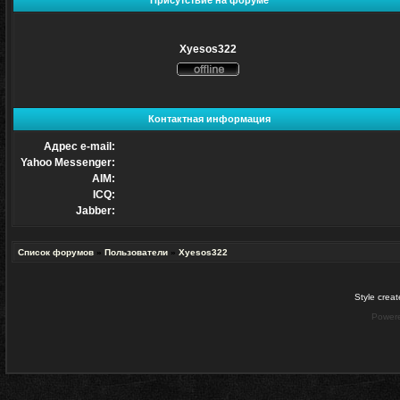
Присутствие на форуме
Xyesos322
Не
в
сети
Контактная информация
Адрес e-mail:
Yahoo Messenger:
AIM:
ICQ:
Jabber:
Список форумов
»
Пользователи
»
Xyesos322
Style crea
Power