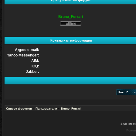
Присутствие на форуме
Bruno_Ferrari
Не
в
сети
Контактная информация
Адрес e-mail:
Yahoo Messenger:
AIM:
ICQ:
Jabber:
Список форумов
»
Пользователи
»
Bruno_Ferrari
Style crea
Power