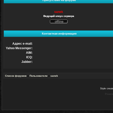
Присутствие на форуме
sanek
Ведущий клоун сервера
Не
в
сети
Контактная информация
Адрес e-mail:
Yahoo Messenger:
AIM:
ICQ:
Jabber:
Список форумов
»
Пользователи
»
sanek
Style crea
Power