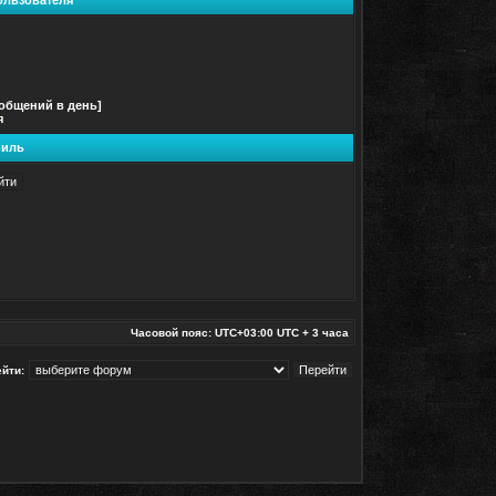
ользователя
ообщений в день]
я
иль
Часовой пояс: UTC+03:00 UTC + 3 часа
йти: