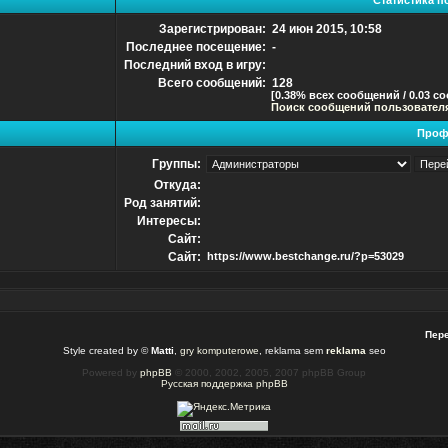
Статистика п
Зарегистрирован:
24 июн 2015, 10:58
Последнее посещение:
-
Последний вход в игру:
Всего сообщений:
128
[0.38% всех сообщений / 0.03 с
Поиск сообщений пользовател
Проф
Группы:
Откуда:
Род занятий:
Интересы:
Сайт:
Сайт:
https://www.bestchange.ru/?p=53029
Пере
Style created by ©
Matti
,
gry komputerowe
, reklama sem
reklama
seo
Powered by
phpBB
© 2000, 2002, 2005, 2007 phpBB Group
Русская поддержка phpBB