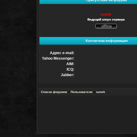
Присутствие на форуме
sanek
Ведущий клоун сервера
Не
в
сети
Контактная информация
Адрес e-mail:
Yahoo Messenger:
AIM:
ICQ:
Jabber:
Список форумов
»
Пользователи
»
sanek