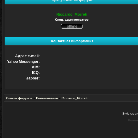
Присутствие на форуме
Riccardo_Morreti
Спец. администратор
Не
в
сети
Контактная информация
Адрес e-mail:
Yahoo Messenger:
AIM:
ICQ:
Jabber:
Список форумов
»
Пользователи
»
Riccardo_Morreti
Style crea
Power