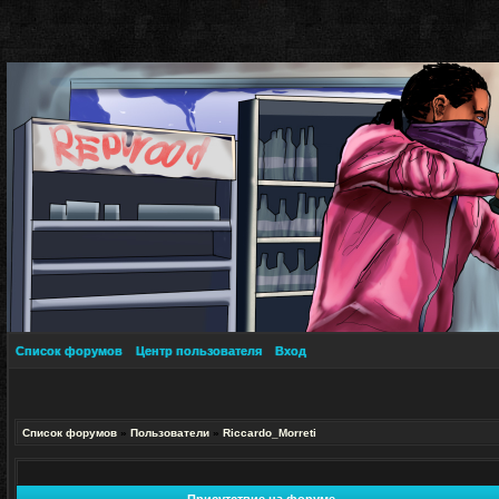
Список форумов
Центр пользователя
Вход
Список форумов
»
Пользователи
»
Riccardo_Morreti