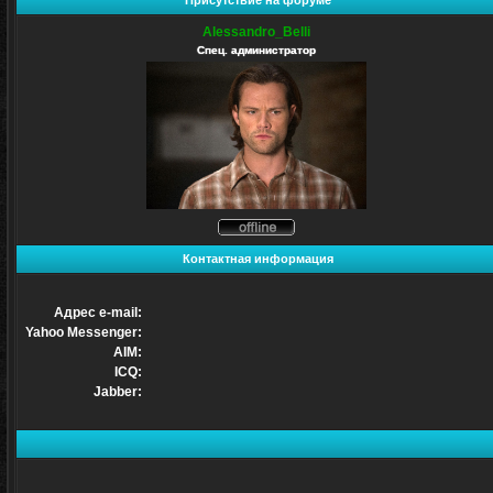
Присутствие на форуме
Alessandro_Belli
Спец. администратор
Не
в
Контактная информация
сети
Адрес e-mail:
Yahoo Messenger:
AIM:
ICQ:
Jabber: