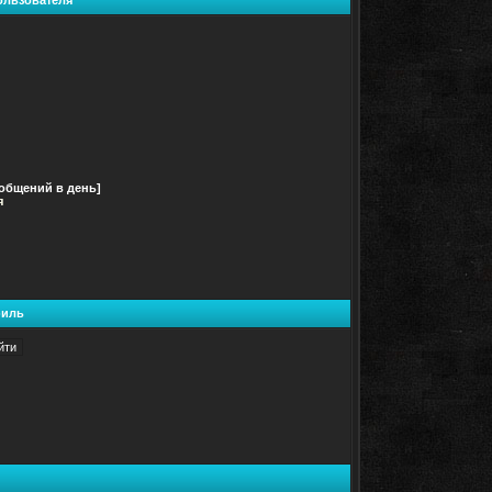
ользователя
ообщений в день]
я
иль