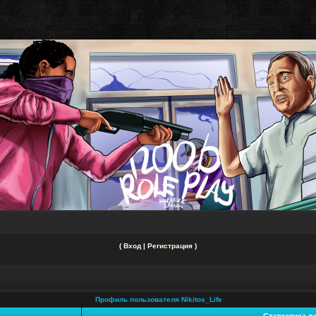
(
Вход
|
Регистрация
)
Профиль пользователя Nikitos_Life