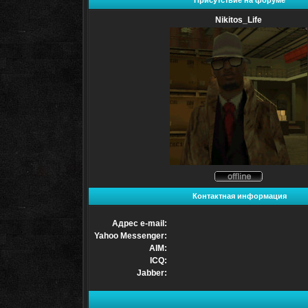
Присутствие на форуме
Nikitos_Life
Не
в
Контактная информация
сети
Адрес e-mail:
Yahoo Messenger:
AIM:
ICQ:
Jabber: