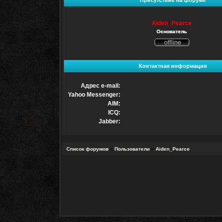
Присутствие на форуме
Aiden_Pearce
Основатель
Не
в
сети
Контактная информация
Адрес e-mail:
Yahoo Messenger:
AIM:
ICQ:
Jabber:
Список форумов
»
Пользователи
»
Aiden_Pearce