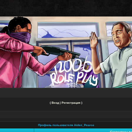
(
Вход
|
Регистрация
)
Профиль пользователя Aiden_Pearce