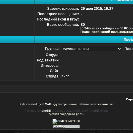
Статистика п
Зарегистрирован:
29 июн 2015, 19:27
Последнее посещение:
-
Последний вход в игру:
Всего сообщений:
80
[0.24% всех сообщений / 0.02 с
Поиск сообщений пользовател
Проф
Группы:
Откуда:
Род занятий:
Интересы:
Сайт:
Откуда:
Киев
Пере
Style created by ©
Matti
,
gry komputerowe
, reklama sem
reklama
seo
Powered by
phpBB
© 2000, 2002, 2005, 2007 phpBB Group
Русская поддержка phpBB