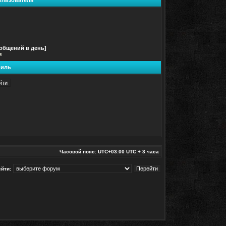
ользователя
ообщений в день]
я
иль
Часовой пояс: UTC+03:00 UTC + 3 часа
йти: