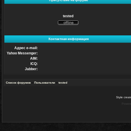
Присутствие на форуме
tested
Не
в
сети
Контактная информация
Адрес e-mail:
Yahoo Messenger:
AIM:
ICQ:
Jabber:
Список форумов
»
Пользователи
»
tested
Style crea
Power