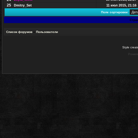
25
Dmitry_Set
11 июл 2015, 21:16
Поле сортировки:
Стра
Список форумов
»
Пользователи
Style crea
Power