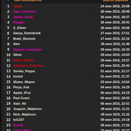
#
Имя пользователя
Зарегистрирован
1
sanek
24 июн 2015, 10:58
2
Zaur_Lumanov
26 июн 2015, 18:08
3
James_Reed
26 июн 2015, 18:37
4
Rengar
26 июн 2015, 18:41
5
S_Oliver
26 июн 2015, 18:56
6
Sanya_Demidchik
27 июн 2015, 17:51
7
Brain_Bennett
27 июн 2015, 22:16
8
Alex
28 июн 2015, 11:40
9
Samuel_Lecompte
28 июн 2015, 16:33
10
Silver
29 июн 2015, 14:04
11
Aiden_Pearce
29 июн 2015, 19:27
12
Salvatore_Guerzoni
29 июн 2015, 20:42
13
Svinka_Peppa
01 июл 2015, 21:17
14
tested
01 июл 2015, 21:37
15
Shane_Wayne
03 июл 2015, 14:54
16
Petya_Kek
04 июл 2015, 14:29
17
Apple_iFox
05 июл 2015, 14:19
18
Paul Grant
06 июл 2015, 18:55
19
Alan_Hit
06 июл 2015, 22:51
20
Juaquin_Malphurs
08 июл 2015, 11:21
21
Nick_Malphurs
08 июл 2015, 11:22
22
lol1337
09 июл 2015, 14:18
23
DronR
09 июл 2015, 17:25
24
Leyla_Winx
10 июл 2015, 22:27