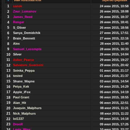
#
Имя пользователя
Зарегистрирован
1
sanek
24 июн 2015, 10:58
2
Zaur_Lumanov
26 июн 2015, 18:08
3
James_Reed
26 июн 2015, 18:37
4
Rengar
26 июн 2015, 18:41
5
S_Oliver
26 июн 2015, 18:56
6
Sanya_Demidchik
27 июн 2015, 17:51
7
Brain_Bennett
27 июн 2015, 22:16
8
Alex
28 июн 2015, 11:40
9
Samuel_Lecompte
28 июн 2015, 16:33
10
Silver
29 июн 2015, 14:04
11
Aiden_Pearce
29 июн 2015, 19:27
12
Salvatore_Guerzoni
29 июн 2015, 20:42
13
Svinka_Peppa
01 июл 2015, 21:17
14
tested
01 июл 2015, 21:37
15
Shane_Wayne
03 июл 2015, 14:54
16
Petya_Kek
04 июл 2015, 14:29
17
Apple_iFox
05 июл 2015, 14:19
18
Paul Grant
06 июл 2015, 18:55
19
Alan_Hit
06 июл 2015, 22:51
20
Juaquin_Malphurs
08 июл 2015, 11:21
21
Nick_Malphurs
08 июл 2015, 11:22
22
lol1337
09 июл 2015, 14:18
23
DronR
09 июл 2015, 17:25
24
Leyla_Winx
10 июл 2015, 22:27