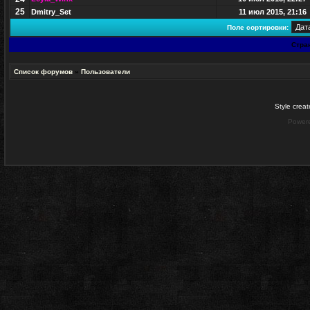
25
Dmitry_Set
11 июл 2015, 21:16
Поле сортировки:
Стра
Список форумов
»
Пользователи
Style crea
Power