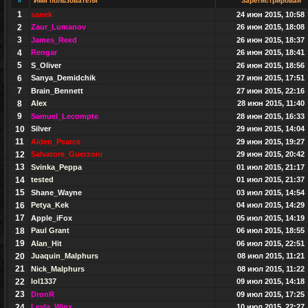
#
Имя пользователя
Зарегистрирован
1
sanek
24 июн 2015, 10:58
2
Zaur_Lumanov
26 июн 2015, 18:08
3
James_Reed
26 июн 2015, 18:37
4
Rengar
26 июн 2015, 18:41
5
S_Oliver
26 июн 2015, 18:56
6
Sanya_Demidchik
27 июн 2015, 17:51
7
Brain_Bennett
27 июн 2015, 22:16
8
Alex
28 июн 2015, 11:40
9
Samuel_Lecompte
28 июн 2015, 16:33
10
Silver
29 июн 2015, 14:04
11
Aiden_Pearce
29 июн 2015, 19:27
12
Salvatore_Guerzoni
29 июн 2015, 20:42
13
Svinka_Peppa
01 июл 2015, 21:17
14
tested
01 июл 2015, 21:37
15
Shane_Wayne
03 июл 2015, 14:54
16
Petya_Kek
04 июл 2015, 14:29
17
Apple_iFox
05 июл 2015, 14:19
18
Paul Grant
06 июл 2015, 18:55
19
Alan_Hit
06 июл 2015, 22:51
20
Juaquin_Malphurs
08 июл 2015, 11:21
21
Nick_Malphurs
08 июл 2015, 11:22
22
lol1337
09 июл 2015, 14:18
23
DronR
09 июл 2015, 17:25
24
Leyla_Winx
10 июл 2015, 22:27