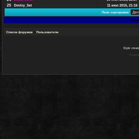
25
Dmitry_Set
11 июл 2015, 21:16
Поле сортировки:
Стра
Список форумов
»
Пользователи
Style crea
Power