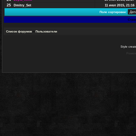
25
Dmitry_Set
11 июл 2015, 21:16
Поле сортировки:
Стра
Список форумов
»
Пользователи
Style crea
Power