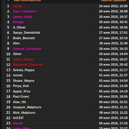
#
Имя пользователя
Зарегистрирован
1
sanek
24 июн 2015, 10:58
2
Zaur_Lumanov
26 июн 2015, 18:08
3
James_Reed
26 июн 2015, 18:37
4
Rengar
26 июн 2015, 18:41
5
S_Oliver
26 июн 2015, 18:56
6
Sanya_Demidchik
27 июн 2015, 17:51
7
Brain_Bennett
27 июн 2015, 22:16
8
Alex
28 июн 2015, 11:40
9
Samuel_Lecompte
28 июн 2015, 16:33
10
Silver
29 июн 2015, 14:04
11
Aiden_Pearce
29 июн 2015, 19:27
12
Salvatore_Guerzoni
29 июн 2015, 20:42
13
Svinka_Peppa
01 июл 2015, 21:17
14
tested
01 июл 2015, 21:37
15
Shane_Wayne
03 июл 2015, 14:54
16
Petya_Kek
04 июл 2015, 14:29
17
Apple_iFox
05 июл 2015, 14:19
18
Paul Grant
06 июл 2015, 18:55
19
Alan_Hit
06 июл 2015, 22:51
20
Juaquin_Malphurs
08 июл 2015, 11:21
21
Nick_Malphurs
08 июл 2015, 11:22
22
lol1337
09 июл 2015, 14:18
23
DronR
09 июл 2015, 17:25
24
Leyla_Winx
10 июл 2015, 22:27