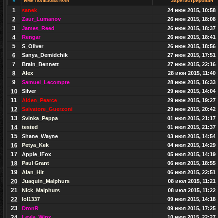
#
Имя пользователя
Зарегистрирован
1
sanek
24 июн 2015, 10:58
2
Zaur_Lumanov
26 июн 2015, 18:08
3
James_Reed
26 июн 2015, 18:37
4
Rengar
26 июн 2015, 18:41
5
S_Oliver
26 июн 2015, 18:56
6
Sanya_Demidchik
27 июн 2015, 17:51
7
Brain_Bennett
27 июн 2015, 22:16
8
Alex
28 июн 2015, 11:40
9
Samuel_Lecompte
28 июн 2015, 16:33
10
Silver
29 июн 2015, 14:04
11
Aiden_Pearce
29 июн 2015, 19:27
12
Salvatore_Guerzoni
29 июн 2015, 20:42
13
Svinka_Peppa
01 июл 2015, 21:17
14
tested
01 июл 2015, 21:37
15
Shane_Wayne
03 июл 2015, 14:54
16
Petya_Kek
04 июл 2015, 14:29
17
Apple_iFox
05 июл 2015, 14:19
18
Paul Grant
06 июл 2015, 18:55
19
Alan_Hit
06 июл 2015, 22:51
20
Juaquin_Malphurs
08 июл 2015, 11:21
21
Nick_Malphurs
08 июл 2015, 11:22
22
lol1337
09 июл 2015, 14:18
23
DronR
09 июл 2015, 17:25
24
Leyla_Winx
10 июл 2015, 22:27