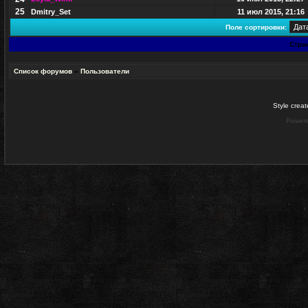
25
Dmitry_Set
11 июл 2015, 21:16
Поле сортировки:
Стра
Список форумов
»
Пользователи
Style crea
Power