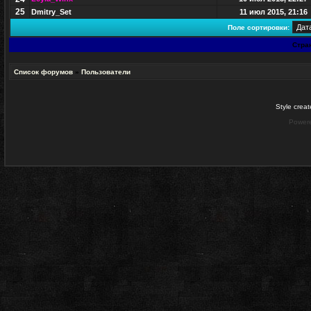
25
Dmitry_Set
11 июл 2015, 21:16
Поле сортировки:
Стра
Список форумов
»
Пользователи
Style crea
Power