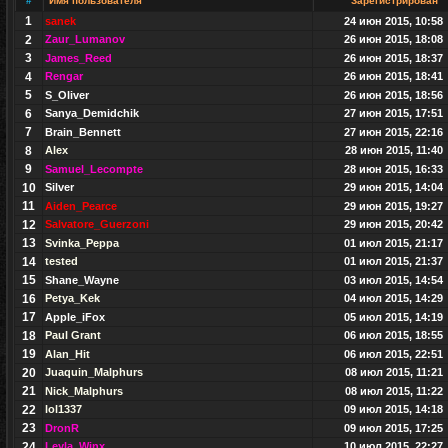
#
Имя пользователя
Зарегистрирован
1
sanek
24 июн 2015, 10:58
2
Zaur_Lumanov
26 июн 2015, 18:08
3
James_Reed
26 июн 2015, 18:37
4
Rengar
26 июн 2015, 18:41
5
S_Oliver
26 июн 2015, 18:56
6
Sanya_Demidchik
27 июн 2015, 17:51
7
Brain_Bennett
27 июн 2015, 22:16
8
Alex
28 июн 2015, 11:40
9
Samuel_Lecompte
28 июн 2015, 16:33
10
Silver
29 июн 2015, 14:04
11
Aiden_Pearce
29 июн 2015, 19:27
12
Salvatore_Guerzoni
29 июн 2015, 20:42
13
Svinka_Peppa
01 июл 2015, 21:17
14
tested
01 июл 2015, 21:37
15
Shane_Wayne
03 июл 2015, 14:54
16
Petya_Kek
04 июл 2015, 14:29
17
Apple_iFox
05 июл 2015, 14:19
18
Paul Grant
06 июл 2015, 18:55
19
Alan_Hit
06 июл 2015, 22:51
20
Juaquin_Malphurs
08 июл 2015, 11:21
21
Nick_Malphurs
08 июл 2015, 11:22
22
lol1337
09 июл 2015, 14:18
23
DronR
09 июл 2015, 17:25
24
Leyla_Winx
10 июл 2015, 22:27