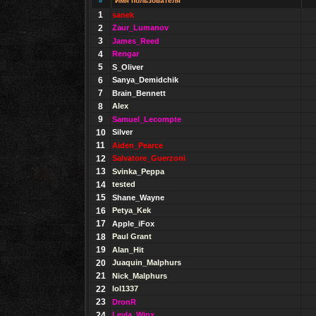
#
Имя пользователя
1
sanek
2
Zaur_Lumanov
3
James_Reed
4
Rengar
5
S_Oliver
6
Sanya_Demidchik
7
Brain_Bennett
8
Alex
9
Samuel_Lecompte
10
Silver
11
Aiden_Pearce
12
Salvatore_Guerzoni
13
Svinka_Peppa
14
tested
15
Shane_Wayne
16
Petya_Kek
17
Apple_iFox
18
Paul Grant
19
Alan_Hit
20
Juaquin_Malphurs
21
Nick_Malphurs
22
lol1337
23
DronR
24
Leyla_Winx