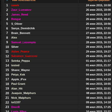
#
Имя пользователя
Зарегистрирован
1
sanek
24 июн 2015, 10:58
2
Zaur_Lumanov
26 июн 2015, 18:08
3
James_Reed
26 июн 2015, 18:37
4
Rengar
26 июн 2015, 18:41
5
S_Oliver
26 июн 2015, 18:56
6
Sanya_Demidchik
27 июн 2015, 17:51
7
Brain_Bennett
27 июн 2015, 22:16
8
Alex
28 июн 2015, 11:40
9
Samuel_Lecompte
28 июн 2015, 16:33
10
Silver
29 июн 2015, 14:04
11
Aiden_Pearce
29 июн 2015, 19:27
12
Salvatore_Guerzoni
29 июн 2015, 20:42
13
Svinka_Peppa
01 июл 2015, 21:17
14
tested
01 июл 2015, 21:37
15
Shane_Wayne
03 июл 2015, 14:54
16
Petya_Kek
04 июл 2015, 14:29
17
Apple_iFox
05 июл 2015, 14:19
18
Paul Grant
06 июл 2015, 18:55
19
Alan_Hit
06 июл 2015, 22:51
20
Juaquin_Malphurs
08 июл 2015, 11:21
21
Nick_Malphurs
08 июл 2015, 11:22
22
lol1337
09 июл 2015, 14:18
23
DronR
09 июл 2015, 17:25
24
Leyla_Winx
10 июл 2015, 22:27