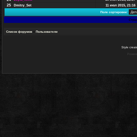
25
Dmitry_Set
11 июл 2015, 21:16
Поле сортировки:
Стра
Список форумов
»
Пользователи
Style crea
Power