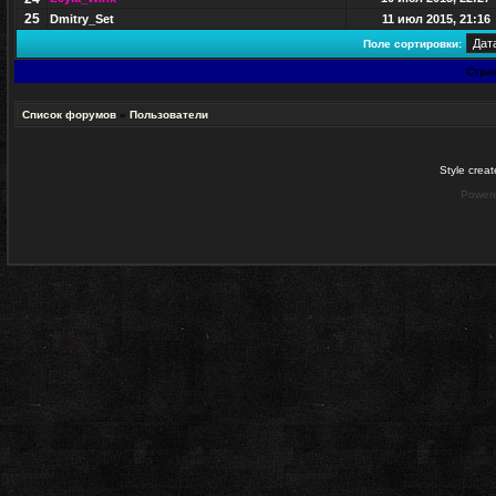
25
Dmitry_Set
11 июл 2015, 21:16
Поле сортировки:
Стра
Список форумов
»
Пользователи
Style crea
Power