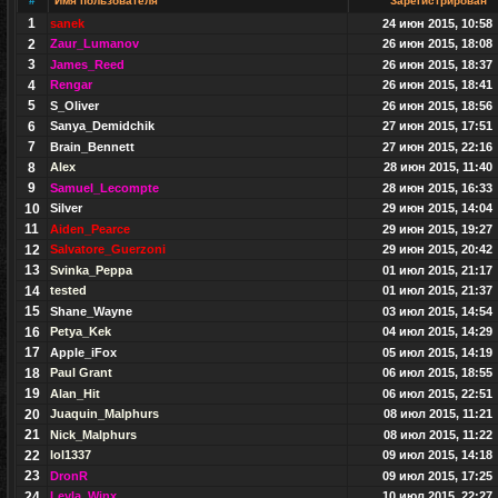
#
Имя пользователя
Зарегистрирован
1
sanek
24 июн 2015, 10:58
2
Zaur_Lumanov
26 июн 2015, 18:08
3
James_Reed
26 июн 2015, 18:37
4
Rengar
26 июн 2015, 18:41
5
S_Oliver
26 июн 2015, 18:56
6
Sanya_Demidchik
27 июн 2015, 17:51
7
Brain_Bennett
27 июн 2015, 22:16
8
Alex
28 июн 2015, 11:40
9
Samuel_Lecompte
28 июн 2015, 16:33
10
Silver
29 июн 2015, 14:04
11
Aiden_Pearce
29 июн 2015, 19:27
12
Salvatore_Guerzoni
29 июн 2015, 20:42
13
Svinka_Peppa
01 июл 2015, 21:17
14
tested
01 июл 2015, 21:37
15
Shane_Wayne
03 июл 2015, 14:54
16
Petya_Kek
04 июл 2015, 14:29
17
Apple_iFox
05 июл 2015, 14:19
18
Paul Grant
06 июл 2015, 18:55
19
Alan_Hit
06 июл 2015, 22:51
20
Juaquin_Malphurs
08 июл 2015, 11:21
21
Nick_Malphurs
08 июл 2015, 11:22
22
lol1337
09 июл 2015, 14:18
23
DronR
09 июл 2015, 17:25
24
Leyla_Winx
10 июл 2015, 22:27