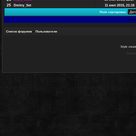
25
Dmitry_Set
11 июл 2015, 21:16
Поле сортировки:
Стра
Список форумов
»
Пользователи
Style crea
Power