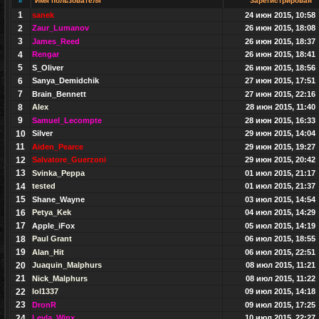
#
Имя пользователя
Зарегистрирован
1
sanek
24 июн 2015, 10:58
2
Zaur_Lumanov
26 июн 2015, 18:08
3
James_Reed
26 июн 2015, 18:37
4
Rengar
26 июн 2015, 18:41
5
S_Oliver
26 июн 2015, 18:56
6
Sanya_Demidchik
27 июн 2015, 17:51
7
Brain_Bennett
27 июн 2015, 22:16
8
Alex
28 июн 2015, 11:40
9
Samuel_Lecompte
28 июн 2015, 16:33
10
Silver
29 июн 2015, 14:04
11
Aiden_Pearce
29 июн 2015, 19:27
12
Salvatore_Guerzoni
29 июн 2015, 20:42
13
Svinka_Peppa
01 июл 2015, 21:17
14
tested
01 июл 2015, 21:37
15
Shane_Wayne
03 июл 2015, 14:54
16
Petya_Kek
04 июл 2015, 14:29
17
Apple_iFox
05 июл 2015, 14:19
18
Paul Grant
06 июл 2015, 18:55
19
Alan_Hit
06 июл 2015, 22:51
20
Juaquin_Malphurs
08 июл 2015, 11:21
21
Nick_Malphurs
08 июл 2015, 11:22
22
lol1337
09 июл 2015, 14:18
23
DronR
09 июл 2015, 17:25
24
Leyla_Winx
10 июл 2015, 22:27