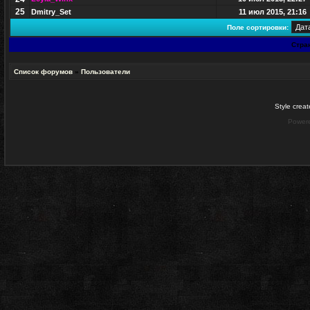
25
Dmitry_Set
11 июл 2015, 21:16
Поле сортировки:
Стра
Список форумов
»
Пользователи
Style crea
Power