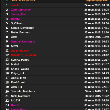
#
Имя пользователя
Зарегистрирован
1
sanek
24 июн 2015, 10:58
2
Zaur_Lumanov
26 июн 2015, 18:08
3
James_Reed
26 июн 2015, 18:37
4
Rengar
26 июн 2015, 18:41
5
S_Oliver
26 июн 2015, 18:56
6
Sanya_Demidchik
27 июн 2015, 17:51
7
Brain_Bennett
27 июн 2015, 22:16
8
Alex
28 июн 2015, 11:40
9
Samuel_Lecompte
28 июн 2015, 16:33
10
Silver
29 июн 2015, 14:04
11
Aiden_Pearce
29 июн 2015, 19:27
12
Salvatore_Guerzoni
29 июн 2015, 20:42
13
Svinka_Peppa
01 июл 2015, 21:17
14
tested
01 июл 2015, 21:37
15
Shane_Wayne
03 июл 2015, 14:54
16
Petya_Kek
04 июл 2015, 14:29
17
Apple_iFox
05 июл 2015, 14:19
18
Paul Grant
06 июл 2015, 18:55
19
Alan_Hit
06 июл 2015, 22:51
20
Juaquin_Malphurs
08 июл 2015, 11:21
21
Nick_Malphurs
08 июл 2015, 11:22
22
lol1337
09 июл 2015, 14:18
23
DronR
09 июл 2015, 17:25
24
Leyla_Winx
10 июл 2015, 22:27