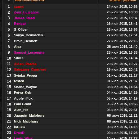
#
Имя пользователя
Зарегистрирован
1
sanek
24 июн 2015, 10:58
2
Zaur_Lumanov
26 июн 2015, 18:08
3
James_Reed
26 июн 2015, 18:37
4
Rengar
26 июн 2015, 18:41
5
S_Oliver
26 июн 2015, 18:56
6
Sanya_Demidchik
27 июн 2015, 17:51
7
Brain_Bennett
27 июн 2015, 22:16
8
Alex
28 июн 2015, 11:40
9
Samuel_Lecompte
28 июн 2015, 16:33
10
Silver
29 июн 2015, 14:04
11
Aiden_Pearce
29 июн 2015, 19:27
12
Salvatore_Guerzoni
29 июн 2015, 20:42
13
Svinka_Peppa
01 июл 2015, 21:17
14
tested
01 июл 2015, 21:37
15
Shane_Wayne
03 июл 2015, 14:54
16
Petya_Kek
04 июл 2015, 14:29
17
Apple_iFox
05 июл 2015, 14:19
18
Paul Grant
06 июл 2015, 18:55
19
Alan_Hit
06 июл 2015, 22:51
20
Juaquin_Malphurs
08 июл 2015, 11:21
21
Nick_Malphurs
08 июл 2015, 11:22
22
lol1337
09 июл 2015, 14:18
23
DronR
09 июл 2015, 17:25
24
Leyla_Winx
10 июл 2015, 22:27