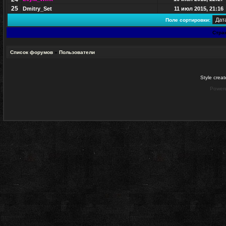
25
Dmitry_Set
11 июл 2015, 21:16
Поле сортировки:
Стра
Список форумов
»
Пользователи
Style crea
Power