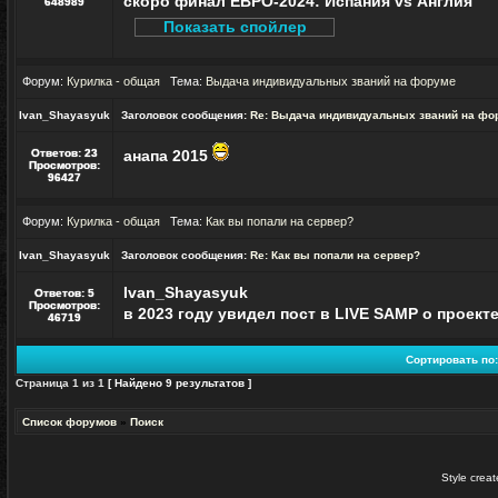
скоро финал ЕВРО-2024: Испания vs Англия
648989
Форум:
Курилка - общая
Тема:
Выдача индивидуальных званий на форуме
Ivan_Shayasyuk
Заголовок сообщения:
Re: Выдача индивидуальных званий на фо
Ответов:
23
анапа 2015
Просмотров:
96427
Форум:
Курилка - общая
Тема:
Как вы попали на сервер?
Ivan_Shayasyuk
Заголовок сообщения:
Re: Как вы попали на сервер?
Ivan_Shayasyuk
Ответов:
5
Просмотров:
в 2023 году увидел пост в LIVE SAMP о проект
46719
Сортировать по:
Страница
1
из
1
[ Найдено 9 результатов ]
Список форумов
»
Поиск
Style crea