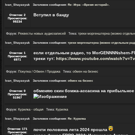
Ivan_Shayasyuk
Заголовок сообщения:
Re: Игра: «‎Время историй».
Вступил в банду
Ответов:
2
Просмотров:
99234
Форум:
Реквесты новых аудиозаписей
Тема:
треки моргенштерна (можно отдель
Ivan_Shayasyuk
Заголовок сообщения:
треки моргенштерна (можно отдельным рад
если отдельным радио, то MorGENNNNshern-
Ответов:
1
Просмотров:
треки тут:
https://www.youtube.com/watch?v=T
6971
Форум:
Покупка / Обмен / Продажа
Тема:
обмен на бизнес
Ivan_Shayasyuk
Заголовок сообщения:
обмен на бизнес
обменяю скин бомжа-ассасина на прибыльное
Ответов:
0
Просмотров:
51967
Форум:
Курилка - общая
Тема:
Курилка
Ivan_Shayasyuk
Заголовок сообщения:
Re: Курилка
Ответов:
171
почти половина лета 2024 прошла
Просмотров: