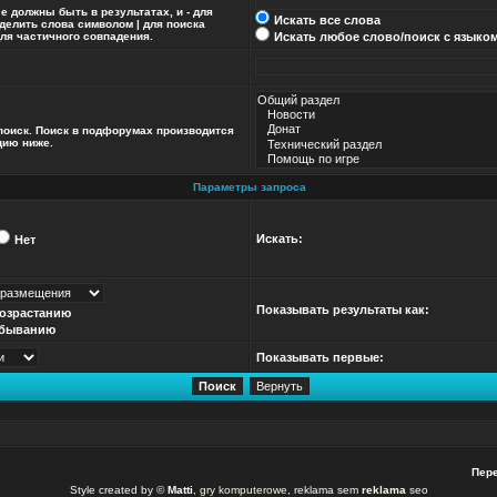
ые должны быть в результатах, и
-
для
Искать все слова
зделить слова символом
|
для поиска
ля частичного совпадения.
Искать любое слово/поиск с языко
поиск. Поиск в подфорумах производится
цию ниже.
Параметры запроса
Искать:
Нет
Показывать результаты как:
возрастанию
убыванию
Показывать первые:
Пере
Style created by ©
Matti
,
gry komputerowe
, reklama sem
reklama
seo