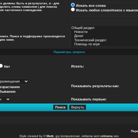
ые должны быть в результатах, и
-
для
Искать все слова
зделить слова символом
|
для поиска
ля частичного совпадения.
Искать любое слово/поиск с языко
поиск. Поиск в подфорумах производится
цию ниже.
Параметры запроса
Искать:
Нет
Показывать результаты как:
возрастанию
убыванию
Показывать первые:
Пере
Style created by ©
Matti
,
gry komputerowe
, reklama sem
reklama
seo