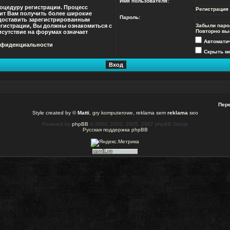
Имя пользователя:
оцедуру регистрации. Процесс
Регистрация
лит Вам получить более широкие
Пароль:
доставить зарегистрированным
гистрации, Вы должны ознакомиться с
Забыли паро
Повторно вы
сутствие на форумах означает
Автомати
нфиденциальности
Скрыть мо
Пере
Style created by ©
Matti
,
gry komputerowe
, reklama sem
reklama
seo
Powered by
phpBB
© 2000, 2002, 2005, 2007 phpBB Group
Русская поддержка phpBB