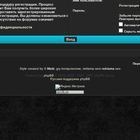
Имя пользователя:
оцедуру регистрации. Процесс
Регистрация
лит Вам получить более широкие
Пароль:
доставить зарегистрированным
гистрации, Вы должны ознакомиться с
Забыли паро
Повторно вы
сутствие на форумах означает
Автомати
нфиденциальности
Скрыть мо
Пере
Style created by ©
Matti
,
gry komputerowe
, reklama sem
reklama
seo
Powered by
phpBB
© 2000, 2002, 2005, 2007 phpBB Group
Русская поддержка phpBB