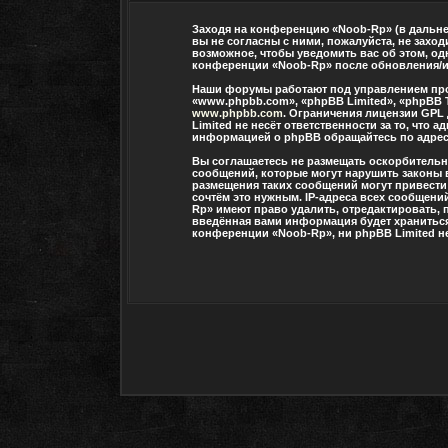
Заходя на конференцию «Noob-Rp» (в дальней
вы не согласны с ними, пожалуйста, не захо
возможное, чтобы уведомить вас об этом, од
конференции «Noob-Rp» после обновления/ис
Наши форумы работают под управлением про
«www.phpbb.com», «phpBB Limited», «phpBB 
www.phpbb.com
. Ограничения лицензии GPL
Limited не несёт ответственности за то, чт
информацией о phpBB обращайтесь по адре
Вы соглашаетесь не размещать оскорбитель
сообщений, которые могут нарушить законы 
размещения таких сообщений могут привести
сочтём это нужным. IP-адреса всех сообщени
Rp» имеют право удалить, отредактировать, 
введённая вами информация будет храниться 
конференции «Noob-Rp», ни phpBB Limited не