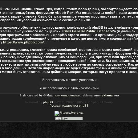
шем «мы», «наш», «Noob-Rp», «https://forum.noob-rp.ru»), вы подтверждаете с
дите и не пользуйтесь форумами «Noob-Rp». Мы оставляем за собой право измен
нако с вашей стороны было бы разумным регулярно просматривать этот текст н
правления условий означает ваше согласие с ними.
граммного обеспечения для создания конференций phpBB (в дальнейшем «они
Teams»), выпущенного по лицензии «
GNU General Public License v2
» (в дальнейш
 для программного обеспечения phpBB строго связаны с организацией и подде
о администрация конференций определяет в качестве допустимого содержания и/
су
https://www.phpbb.com/
.
ных, угрожающих, клеветнических сообщений, порнографических сообщений, п
вашей страны, страны, которая предоставляет услуги хостинга для форумов «
 к вашему немедленному отключению от конференции, при этом ваш провайдер 
й сохраняются для возможности проведения такой политики. Вы соглашаетесь 
перенести или закрыть любую тему в любое время по своему усмотрению. Как по
в базе данных. Хотя эта информация не будет открыта третьим лицам без ваш
 может быть ответственна за действия хакеров, которые могут привести к нес
Style created by ©
Matti
,
gry komputerowe
, reklama sem
reklama
seo
Powered by
phpBB
© 2000, 2002, 2005, 2007 phpBB Group
Русская поддержка phpBB