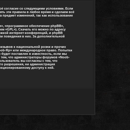
воё согласие со следующими условиями. Если
ять эти правила в любое время и сделаем всё
а предмет изменений, так как использование
», «программное обеспечение phpBB»,
ем «GPL»). Скачать его можно по адресу
ржкой интернет-конференций, и phpBB
или поведения в них. За дополнительной
ризывов к национальной розни и прочих
Noob-Rp» или международное право. Попытки
будет поставлен в известность, если мы
с тем, что администраторы форумов «Noob-
льзователь вы согласны с тем, что
его разрешения, ни администрация
анкционированному доступу к ней.