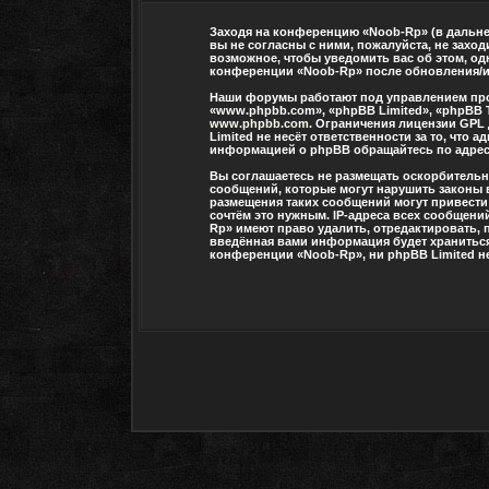
Заходя на конференцию «Noob-Rp» (в дальней
вы не согласны с ними, пожалуйста, не захо
возможное, чтобы уведомить вас об этом, од
конференции «Noob-Rp» после обновления/ис
Наши форумы работают под управлением про
«www.phpbb.com», «phpBB Limited», «phpBB 
www.phpbb.com
. Ограничения лицензии GPL
Limited не несёт ответственности за то, чт
информацией о phpBB обращайтесь по адре
Вы соглашаетесь не размещать оскорбитель
сообщений, которые могут нарушить законы 
размещения таких сообщений могут привести
сочтём это нужным. IP-адреса всех сообщени
Rp» имеют право удалить, отредактировать, 
введённая вами информация будет храниться 
конференции «Noob-Rp», ни phpBB Limited не