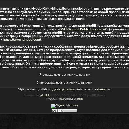
шем «мы», «наш», «Noob-Rp», «https://forum.noob-rp.ru»), вы подтверждаете с
дите и не пользуйтесь форумами «Noob-Rp». Мы оставляем за собой право измен
нако с вашей стороны было бы разумным регулярно просматривать этот текст н
правления условий означает ваше согласие с ними.
граммного обеспечения для создания конференций phpBB (в дальнейшем «они
Teams»), выпущенного по лицензии «
GNU General Public License v2
» (в дальнейш
 для программного обеспечения phpBB строго связаны с организацией и подде
о администрация конференций определяет в качестве допустимого содержания и/
су
https://www.phpbb.com/
.
ных, угрожающих, клеветнических сообщений, порнографических сообщений, п
вашей страны, страны, которая предоставляет услуги хостинга для форумов «
 к вашему немедленному отключению от конференции, при этом ваш провайдер 
й сохраняются для возможности проведения такой политики. Вы соглашаетесь 
перенести или закрыть любую тему в любое время по своему усмотрению. Как по
в базе данных. Хотя эта информация не будет открыта третьим лицам без ваш
 может быть ответственна за действия хакеров, которые могут привести к нес
Style created by ©
Matti
,
gry komputerowe
, reklama sem
reklama
seo
Powered by
phpBB
© 2000, 2002, 2005, 2007 phpBB Group
Русская поддержка phpBB