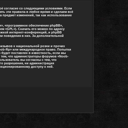
воё согласие со следующими условиями. Если
ять эти правила в любое время и сделаем всё
а предмет изменений, так как использование
», «программное обеспечение phpBB»,
ем «GPL»). Скачать его можно по адресу
ржкой интернет-конференций, и phpBB
или поведения в них. За дополнительной
ризывов к национальной розни и прочих
Noob-Rp» или международное право. Попытки
будет поставлен в известность, если мы
с тем, что администраторы форумов «Noob-
льзователь вы согласны с тем, что
его разрешения, ни администрация
анкционированному доступу к ней.