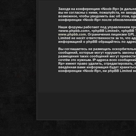
Заходя на конференцию «Noob-Rp» (в дальней
вы не согласны с ними, пожалуйста, не захо
возможное, чтобы уведомить вас об этом, од
конференции «Noob-Rp» после обновления/ис
Наши форумы работают под управлением про
«www.phpbb.com», «phpBB Limited», «phpBB 
www.phpbb.com
. Ограничения лицензии GPL
Limited не несёт ответственности за то, чт
информацией о phpBB обращайтесь по адре
Вы соглашаетесь не размещать оскорбитель
сообщений, которые могут нарушить законы 
размещения таких сообщений могут привести
сочтём это нужным. IP-адреса всех сообщени
Rp» имеют право удалить, отредактировать, 
введённая вами информация будет храниться 
конференции «Noob-Rp», ни phpBB Limited не