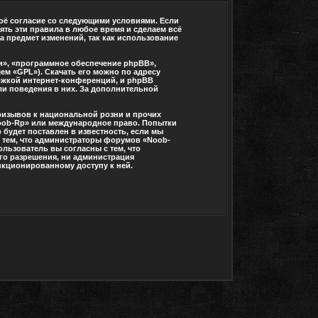
воё согласие со следующими условиями. Если
ять эти правила в любое время и сделаем всё
а предмет изменений, так как использование
», «программное обеспечение phpBB»,
ем «GPL»). Скачать его можно по адресу
ржкой интернет-конференций, и phpBB
или поведения в них. За дополнительной
ризывов к национальной розни и прочих
Noob-Rp» или международное право. Попытки
будет поставлен в известность, если мы
с тем, что администраторы форумов «Noob-
льзователь вы согласны с тем, что
его разрешения, ни администрация
анкционированному доступу к ней.