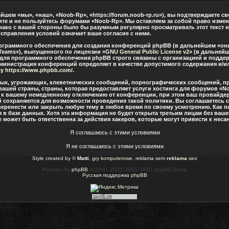
шем «мы», «наш», «Noob-Rp», «https://forum.noob-rp.ru»), вы подтверждаете с
дите и не пользуйтесь форумами «Noob-Rp». Мы оставляем за собой право измен
нако с вашей стороны было бы разумным регулярно просматривать этот текст н
правления условий означает ваше согласие с ними.
граммного обеспечения для создания конференций phpBB (в дальнейшем «они
Teams»), выпущенного по лицензии «
GNU General Public License v2
» (в дальнейш
 для программного обеспечения phpBB строго связаны с организацией и подде
о администрация конференций определяет в качестве допустимого содержания и/
су
https://www.phpbb.com/
.
ных, угрожающих, клеветнических сообщений, порнографических сообщений, п
вашей страны, страны, которая предоставляет услуги хостинга для форумов «
 к вашему немедленному отключению от конференции, при этом ваш провайдер 
й сохраняются для возможности проведения такой политики. Вы соглашаетесь 
перенести или закрыть любую тему в любое время по своему усмотрению. Как по
в базе данных. Хотя эта информация не будет открыта третьим лицам без ваш
 может быть ответственна за действия хакеров, которые могут привести к нес
Style created by ©
Matti
,
gry komputerowe
, reklama sem
reklama
seo
Powered by
phpBB
© 2000, 2002, 2005, 2007 phpBB Group
Русская поддержка phpBB