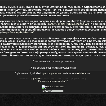
шем «мы», «наш», «Noob-Rp», «https://forum.noob-rp.ru»), вы подтверждаете с
дите и не пользуйтесь форумами «Noob-Rp». Мы оставляем за собой право измен
нако с вашей стороны было бы разумным регулярно просматривать этот текст н
правления условий означает ваше согласие с ними.
граммного обеспечения для создания конференций phpBB (в дальнейшем «они
Teams»), выпущенного по лицензии «
GNU General Public License v2
» (в дальнейш
 для программного обеспечения phpBB строго связаны с организацией и подде
о администрация конференций определяет в качестве допустимого содержания и/
су
https://www.phpbb.com/
.
ных, угрожающих, клеветнических сообщений, порнографических сообщений, п
вашей страны, страны, которая предоставляет услуги хостинга для форумов «
 к вашему немедленному отключению от конференции, при этом ваш провайдер 
й сохраняются для возможности проведения такой политики. Вы соглашаетесь 
перенести или закрыть любую тему в любое время по своему усмотрению. Как по
в базе данных. Хотя эта информация не будет открыта третьим лицам без ваш
 может быть ответственна за действия хакеров, которые могут привести к нес
Style created by ©
Matti
,
gry komputerowe
, reklama sem
reklama
seo
Powered by
phpBB
© 2000, 2002, 2005, 2007 phpBB Group
Русская поддержка phpBB