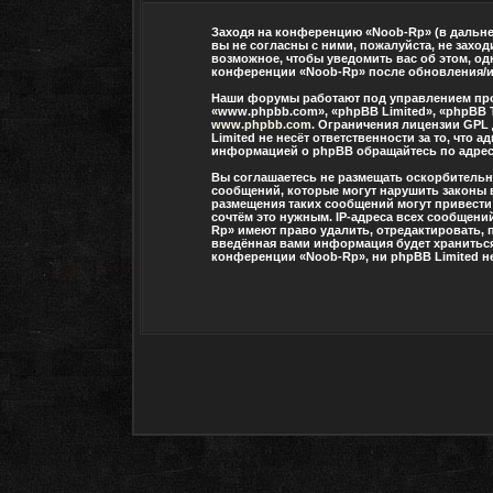
Заходя на конференцию «Noob-Rp» (в дальней
вы не согласны с ними, пожалуйста, не захо
возможное, чтобы уведомить вас об этом, од
конференции «Noob-Rp» после обновления/ис
Наши форумы работают под управлением про
«www.phpbb.com», «phpBB Limited», «phpBB 
www.phpbb.com
. Ограничения лицензии GPL
Limited не несёт ответственности за то, чт
информацией о phpBB обращайтесь по адре
Вы соглашаетесь не размещать оскорбитель
сообщений, которые могут нарушить законы 
размещения таких сообщений могут привести
сочтём это нужным. IP-адреса всех сообщени
Rp» имеют право удалить, отредактировать, 
введённая вами информация будет храниться 
конференции «Noob-Rp», ни phpBB Limited не