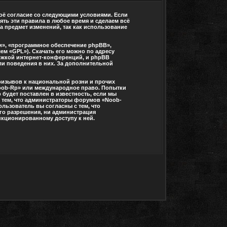
воё согласие со следующими условиями. Если
ять эти правила в любое время и сделаем всё
а предмет изменений, так как использование
», «программное обеспечение phpBB»,
ем «GPL»). Скачать его можно по адресу
ржкой интернет-конференций, и phpBB
или поведения в них. За дополнительной
ризывов к национальной розни и прочих
Noob-Rp» или международное право. Попытки
будет поставлен в известность, если мы
с тем, что администраторы форумов «Noob-
льзователь вы согласны с тем, что
его разрешения, ни администрация
анкционированному доступу к ней.