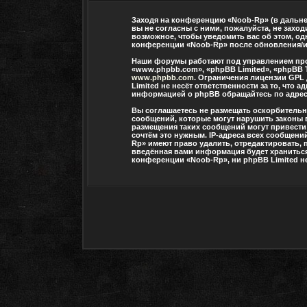
Заходя на конференцию «Noob-Rp» (в дальней
вы не согласны с ними, пожалуйста, не захо
возможное, чтобы уведомить вас об этом, од
конференции «Noob-Rp» после обновления/ис
Наши форумы работают под управлением про
«www.phpbb.com», «phpBB Limited», «phpBB 
www.phpbb.com
. Ограничения лицензии GPL
Limited не несёт ответственности за то, чт
информацией о phpBB обращайтесь по адре
Вы соглашаетесь не размещать оскорбитель
сообщений, которые могут нарушить законы 
размещения таких сообщений могут привести
сочтём это нужным. IP-адреса всех сообщени
Rp» имеют право удалить, отредактировать, 
введённая вами информация будет храниться 
конференции «Noob-Rp», ни phpBB Limited не