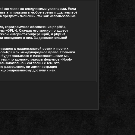
воё согласие со следующими условиями. Если
ять эти правила в любое время и сделаем всё
а предмет изменений, так как использование
», «программное обеспечение phpBB»,
ем «GPL»). Скачать его можно по адресу
ржкой интернет-конференций, и phpBB
или поведения в них. За дополнительной
ризывов к национальной розни и прочих
Noob-Rp» или международное право. Попытки
будет поставлен в известность, если мы
с тем, что администраторы форумов «Noob-
льзователь вы согласны с тем, что
его разрешения, ни администрация
анкционированному доступу к ней.