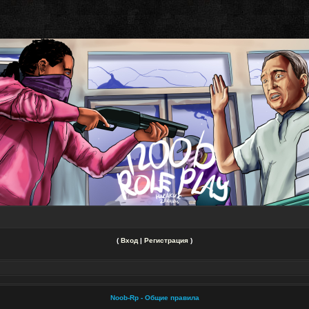
(
Вход
|
Регистрация
)
Noob-Rp - Общие правила