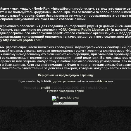
шем «мы», «наш», «Noob-Rp», «https://forum.noob-rp.ru»), вы подтверждаете с
дите и не пользуйтесь форумами «Noob-Rp». Мы оставляем за собой право измен
нако с вашей стороны было бы разумным регулярно просматривать этот текст н
правления условий означает ваше согласие с ними.
граммного обеспечения для создания конференций phpBB (в дальнейшем «они
Teams»), выпущенного по лицензии «
GNU General Public License v2
» (в дальнейш
 для программного обеспечения phpBB строго связаны с организацией и подде
о администрация конференций определяет в качестве допустимого содержания и/
су
https://www.phpbb.com/
.
ных, угрожающих, клеветнических сообщений, порнографических сообщений, п
вашей страны, страны, которая предоставляет услуги хостинга для форумов «
 к вашему немедленному отключению от конференции, при этом ваш провайдер 
й сохраняются для возможности проведения такой политики. Вы соглашаетесь 
перенести или закрыть любую тему в любое время по своему усмотрению. Как по
в базе данных. Хотя эта информация не будет открыта третьим лицам без ваш
 может быть ответственна за действия хакеров, которые могут привести к нес
Вернуться на предыдущую страницу
Style created by ©
Matti
,
gry komputerowe
, reklama sem
reklama
seo
Powered by
phpBB
© 2000, 2002, 2005, 2007 phpBB Group
Русская поддержка phpBB