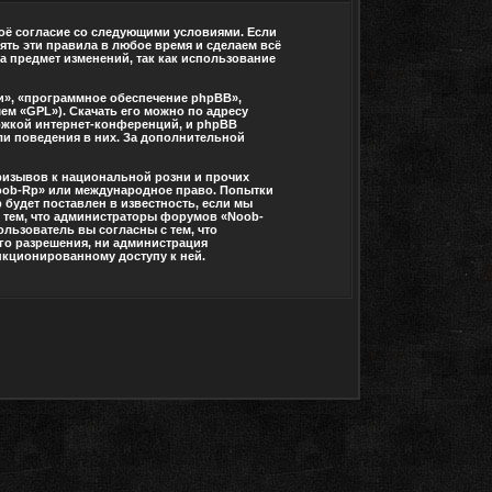
воё согласие со следующими условиями. Если
ять эти правила в любое время и сделаем всё
а предмет изменений, так как использование
», «программное обеспечение phpBB»,
ем «GPL»). Скачать его можно по адресу
ржкой интернет-конференций, и phpBB
или поведения в них. За дополнительной
ризывов к национальной розни и прочих
Noob-Rp» или международное право. Попытки
будет поставлен в известность, если мы
с тем, что администраторы форумов «Noob-
льзователь вы согласны с тем, что
его разрешения, ни администрация
анкционированному доступу к ней.