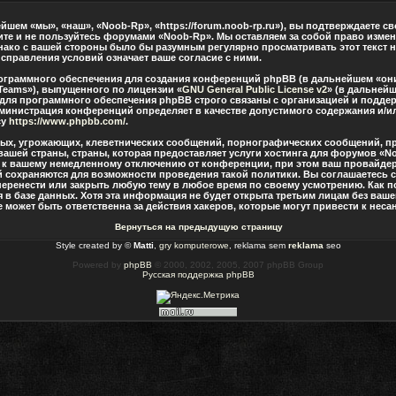
шем «мы», «наш», «Noob-Rp», «https://forum.noob-rp.ru»), вы подтверждаете с
дите и не пользуйтесь форумами «Noob-Rp». Мы оставляем за собой право измен
нако с вашей стороны было бы разумным регулярно просматривать этот текст н
правления условий означает ваше согласие с ними.
граммного обеспечения для создания конференций phpBB (в дальнейшем «они
Teams»), выпущенного по лицензии «
GNU General Public License v2
» (в дальнейш
 для программного обеспечения phpBB строго связаны с организацией и подде
о администрация конференций определяет в качестве допустимого содержания и/
су
https://www.phpbb.com/
.
ных, угрожающих, клеветнических сообщений, порнографических сообщений, п
вашей страны, страны, которая предоставляет услуги хостинга для форумов «
 к вашему немедленному отключению от конференции, при этом ваш провайдер 
й сохраняются для возможности проведения такой политики. Вы соглашаетесь 
перенести или закрыть любую тему в любое время по своему усмотрению. Как по
в базе данных. Хотя эта информация не будет открыта третьим лицам без ваш
 может быть ответственна за действия хакеров, которые могут привести к нес
Вернуться на предыдущую страницу
Style created by ©
Matti
,
gry komputerowe
, reklama sem
reklama
seo
Powered by
phpBB
© 2000, 2002, 2005, 2007 phpBB Group
Русская поддержка phpBB