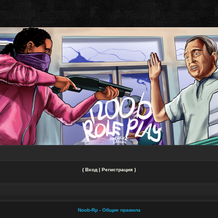
(
Вход
|
Регистрация
)
Noob-Rp - Общие правила