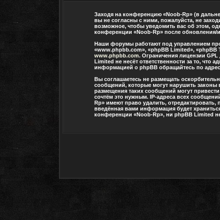
Заходя на конференцию «Noob-Rp» (в дальней
вы не согласны с ними, пожалуйста, не захо
возможное, чтобы уведомить вас об этом, од
конференции «Noob-Rp» после обновления/ис
Наши форумы работают под управлением про
«www.phpbb.com», «phpBB Limited», «phpBB 
www.phpbb.com
. Ограничения лицензии GPL
Limited не несёт ответственности за то, чт
информацией о phpBB обращайтесь по адре
Вы соглашаетесь не размещать оскорбитель
сообщений, которые могут нарушить законы 
размещения таких сообщений могут привести
сочтём это нужным. IP-адреса всех сообщени
Rp» имеют право удалить, отредактировать, 
введённая вами информация будет храниться 
конференции «Noob-Rp», ни phpBB Limited не