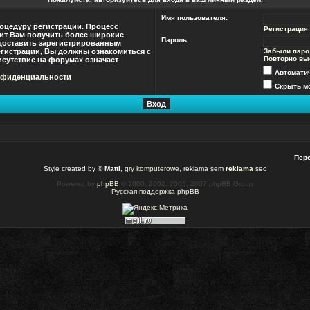
Имя пользователя:
оцедуру регистрации. Процесс
Регистрация
лит Вам получить более широкие
Пароль:
доставить зарегистрированным
гистрации, Вы должны ознакомиться с
Забыли паро
Повторно вы
сутствие на форумах означает
Автомати
нфиденциальности
Скрыть мо
Пере
Style created by ©
Matti
,
gry komputerowe
, reklama sem
reklama
seo
Powered by
phpBB
© 2000, 2002, 2005, 2007 phpBB Group
Русская поддержка phpBB