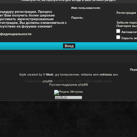
Имя пользователя:
оцедуру регистрации. Процесс
Регистрация
лит Вам получить более широкие
Пароль:
доставить зарегистрированным
гистрации, Вы должны ознакомиться с
Забыли паро
Повторно вы
сутствие на форумах означает
Автомати
нфиденциальности
Скрыть мо
Пере
Style created by ©
Matti
,
gry komputerowe
, reklama sem
reklama
seo
Powered by
phpBB
© 2000, 2002, 2005, 2007 phpBB Group
Русская поддержка phpBB