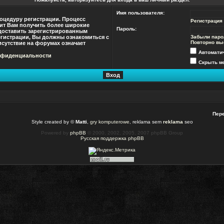
Имя пользователя:
оцедуру регистрации. Процесс
Регистрация
лит Вам получить более широкие
Пароль:
доставить зарегистрированным
гистрации, Вы должны ознакомиться с
Забыли паро
Повторно вы
сутствие на форумах означает
Автомати
нфиденциальности
Скрыть мо
Пере
Style created by ©
Matti
,
gry komputerowe
, reklama sem
reklama
seo
Powered by
phpBB
© 2000, 2002, 2005, 2007 phpBB Group
Русская поддержка phpBB