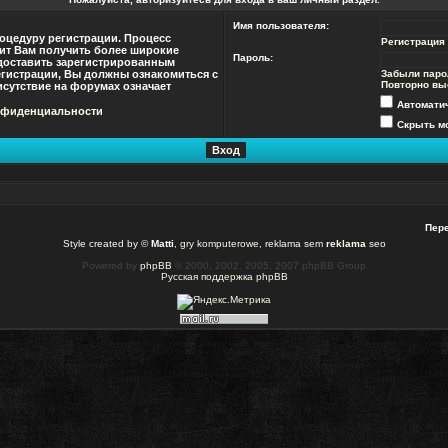
Имя пользователя:
оцедуру регистрации. Процесс
Регистрация
лит Вам получить более широкие
Пароль:
доставить зарегистрированным
гистрации, Вы должны ознакомиться с
Забыли паро
Повторно вы
сутствие на форумах означает
Автомати
нфиденциальности
Скрыть мо
Пере
Style created by ©
Matti
,
gry komputerowe
, reklama sem
reklama
seo
Powered by
phpBB
© 2000, 2002, 2005, 2007 phpBB Group
Русская поддержка phpBB