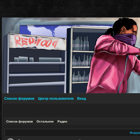
Список форумов
Центр пользователя
Вход
Список форумов
»
Остальное
»
Радио
Фору